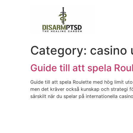
Skip
to
content
Category:
casino 
Guide till att spela R
Guide till att spela Roulette med hög limit 
men det kräver också kunskap och strategi för
särskilt när du spelar på internationella cas