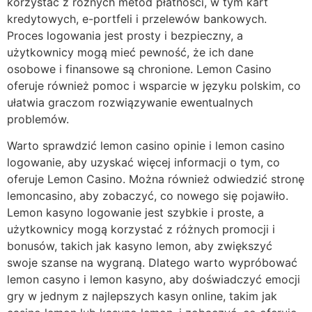
korzystać z różnych metod płatności, w tym kart
kredytowych, e-portfeli i przelewów bankowych.
Proces logowania jest prosty i bezpieczny, a
użytkownicy mogą mieć pewność, że ich dane
osobowe i finansowe są chronione. Lemon Casino
oferuje również pomoc i wsparcie w języku polskim, co
ułatwia graczom rozwiązywanie ewentualnych
problemów.
Warto sprawdzić lemon casino opinie i lemon casino
logowanie, aby uzyskać więcej informacji o tym, co
oferuje Lemon Casino. Można również odwiedzić stronę
lemoncasino, aby zobaczyć, co nowego się pojawiło.
Lemon kasyno logowanie jest szybkie i proste, a
użytkownicy mogą korzystać z różnych promocji i
bonusów, takich jak kasyno lemon, aby zwiększyć
swoje szanse na wygraną. Dlatego warto wypróbować
lemon casyno i lemon kasyno, aby doświadczyć emocji
gry w jednym z najlepszych kasyn online, takim jak