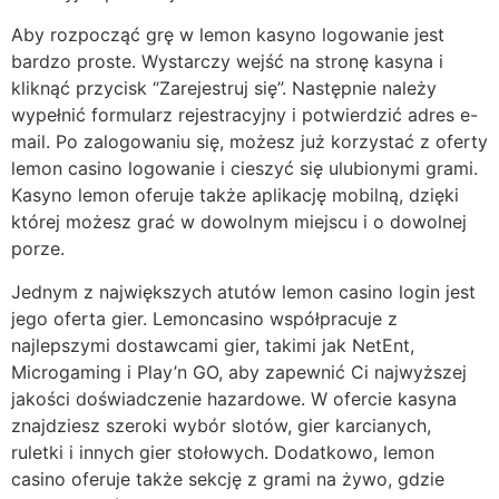
Aby rozpocząć grę w lemon kasyno logowanie jest
bardzo proste. Wystarczy wejść na stronę kasyna i
kliknąć przycisk “Zarejestruj się”. Następnie należy
wypełnić formularz rejestracyjny i potwierdzić adres e-
mail. Po zalogowaniu się, możesz już korzystać z oferty
lemon casino logowanie i cieszyć się ulubionymi grami.
Kasyno lemon oferuje także aplikację mobilną, dzięki
której możesz grać w dowolnym miejscu i o dowolnej
porze.
Jednym z największych atutów lemon casino login jest
jego oferta gier. Lemoncasino współpracuje z
najlepszymi dostawcami gier, takimi jak NetEnt,
Microgaming i Play’n GO, aby zapewnić Ci najwyższej
jakości doświadczenie hazardowe. W ofercie kasyna
znajdziesz szeroki wybór slotów, gier karcianych,
ruletki i innych gier stołowych. Dodatkowo, lemon
casino oferuje także sekcję z grami na żywo, gdzie