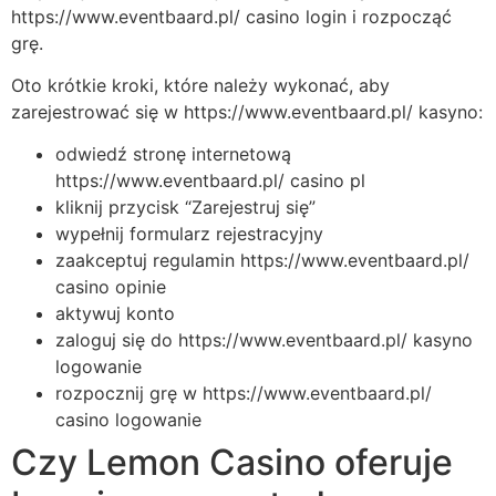
https://www.eventbaard.pl/ casino login i rozpocząć
grę.
Oto krótkie kroki, które należy wykonać, aby
zarejestrować się w https://www.eventbaard.pl/ kasyno:
odwiedź stronę internetową
https://www.eventbaard.pl/ casino pl
kliknij przycisk “Zarejestruj się”
wypełnij formularz rejestracyjny
zaakceptuj regulamin https://www.eventbaard.pl/
casino opinie
aktywuj konto
zaloguj się do https://www.eventbaard.pl/ kasyno
logowanie
rozpocznij grę w https://www.eventbaard.pl/
casino logowanie
Czy Lemon Casino oferuje