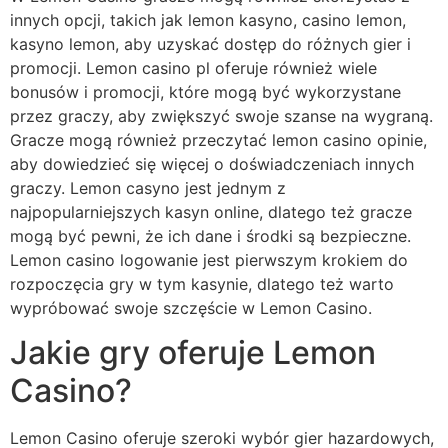
innych opcji, takich jak lemon kasyno, casino lemon,
kasyno lemon, aby uzyskać dostęp do różnych gier i
promocji. Lemon casino pl oferuje również wiele
bonusów i promocji, które mogą być wykorzystane
przez graczy, aby zwiększyć swoje szanse na wygraną.
Gracze mogą również przeczytać lemon casino opinie,
aby dowiedzieć się więcej o doświadczeniach innych
graczy. Lemon casyno jest jednym z
najpopularniejszych kasyn online, dlatego też gracze
mogą być pewni, że ich dane i środki są bezpieczne.
Lemon casino logowanie jest pierwszym krokiem do
rozpoczęcia gry w tym kasynie, dlatego też warto
wypróbować swoje szczęście w Lemon Casino.
Jakie gry oferuje Lemon
Casino?
Lemon Casino oferuje szeroki wybór gier hazardowych,