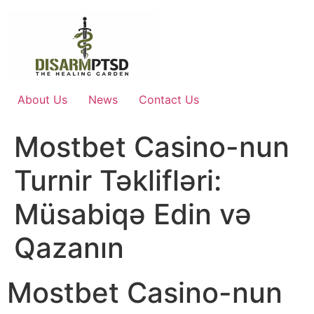
Skip
to
content
About Us
News
Contact Us
Mostbet Casino-nun
Turnir Təklifləri:
Müsabiqə Edin və
Qazanın
Mostbet Casino-nun