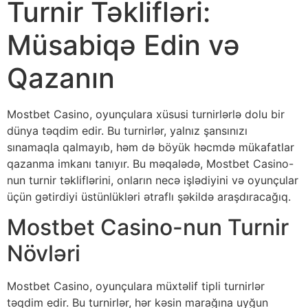
Turnir Təklifləri:
Müsabiqə Edin və
Qazanın
Mostbet Casino, oyunçulara xüsusi turnirlərlə dolu bir
dünya təqdim edir. Bu turnirlər, yalnız şansınızı
sınamaqla qalmayıb, həm də böyük həcmdə mükafatlar
qazanma imkanı tanıyır. Bu məqalədə, Mostbet Casino-
nun turnir təkliflərini, onların necə işlədiyini və oyunçular
üçün gətirdiyi üstünlükləri ətraflı şəkildə araşdıracağıq.
Mostbet Casino-nun Turnir
Növləri
Mostbet Casino, oyunçulara müxtəlif tipli turnirlər
təqdim edir. Bu turnirlər, hər kəsin marağına uyğun