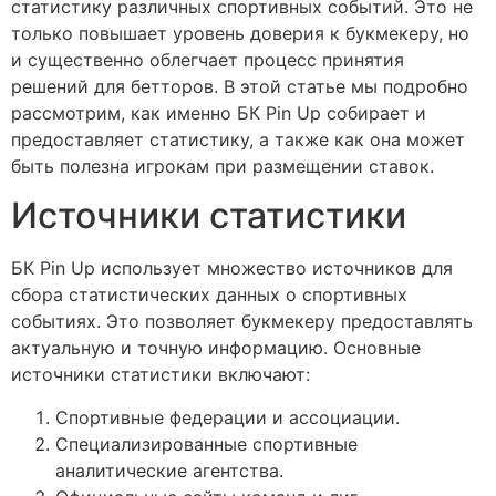
статистику различных спортивных событий. Это не
только повышает уровень доверия к букмекеру, но
и существенно облегчает процесс принятия
решений для бетторов. В этой статье мы подробно
рассмотрим, как именно БК Pin Up собирает и
предоставляет статистику, а также как она может
быть полезна игрокам при размещении ставок.
Источники статистики
БК Pin Up использует множество источников для
сбора статистических данных о спортивных
событиях. Это позволяет букмекеру предоставлять
актуальную и точную информацию. Основные
источники статистики включают:
Спортивные федерации и ассоциации.
Специализированные спортивные
аналитические агентства.