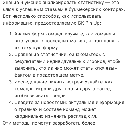
Знание и умение анализировать статистику — это
ключ к успешным ставкам в букмекерских конторах.
Вот несколько способов, как использовать
информацию, предоставляемую БК Pin Up:
Анализ форм команд: изучите, как команды
выступают в последних матчах, чтобы понять
их текущую форму.
Сравнение статистики: ознакомьтесь с
результатами индивидуальных игроков, чтобы
выяснить, кто из них может стать ключевым
фактом в предстоящем матче.
Исследование личных встреч: Узнайте, как
команды играли друг против друга ранее,
чтобы выявить тренды.
Следите за новостями: актуальная информация
о травмах и составе команд может
кардинально изменить расклад сил.
Эти методы помогут разработать более