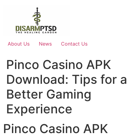
Skip
to
content
About Us
News
Contact Us
Pinco Casino APK
Download: Tips for a
Better Gaming
Experience
Pinco Casino APK