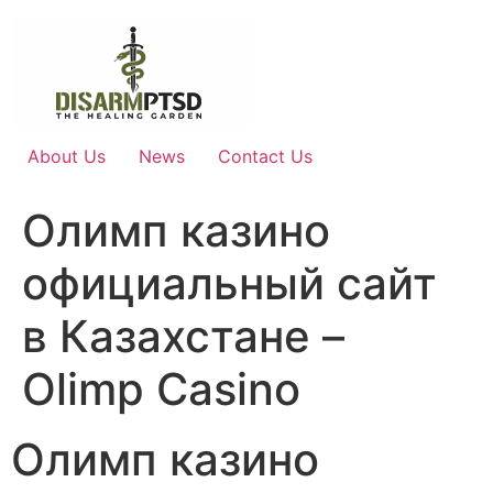
Skip
to
content
About Us
News
Contact Us
Олимп казино
официальный сайт
в Казахстане –
Olimp Casino
Олимп казино