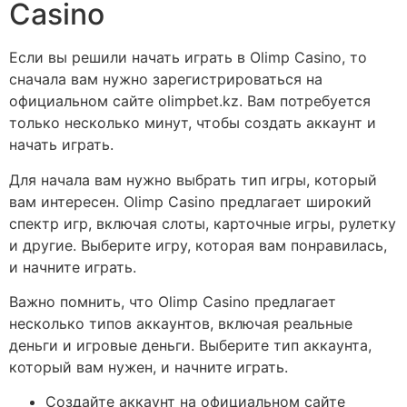
Casino
Если вы решили начать играть в Olimp Casino, то
сначала вам нужно зарегистрироваться на
официальном сайте olimpbet.kz. Вам потребуется
только несколько минут, чтобы создать аккаунт и
начать играть.
Для начала вам нужно выбрать тип игры, который
вам интересен. Olimp Casino предлагает широкий
спектр игр, включая слоты, карточные игры, рулетку
и другие. Выберите игру, которая вам понравилась,
и начните играть.
Важно помнить, что Olimp Casino предлагает
несколько типов аккаунтов, включая реальные
деньги и игровые деньги. Выберите тип аккаунта,
который вам нужен, и начните играть.
Создайте аккаунт на официальном сайте