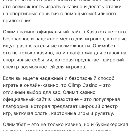
это возможность играть в казино и делать ставки
на спортивные события с помощью мобильного
приложения.
Олимп казино официальный сайт в Казахстане – это
безопасное и надежное место для игроков, которые
ищут развлекательные возможности. Олимпбет –
это не только казино, но и платформа для ставок на
спортивные события, которая предлагает широкий
спектр возможностей для игроков.
Если вы ищете надежный и безопасный способ
играть в онлайн-казино, то Olimp Casino – это
отличный выбор для вас. Олимп казино
официальный сайт в Казахстане – это популярная
платформа, которая предлагает широкий спектр
игр, включая слоты, карточные игры и рулетку.
Олимпбет – это не только казино, но и букмекерская