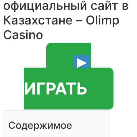
официальный сайт в
Казахстане – Olimp
Casino
ИГРАТЬ
Содержимое