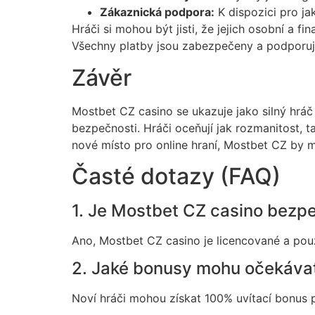
Zákaznická podpora:
K dispozici pro ja
Hráči si mohou být jisti, že jejich osobní a 
Všechny platby jsou zabezpečeny a podporují
Závěr
Mostbet CZ casino se ukazuje jako silný hráč
bezpečnosti. Hráči oceňují jak rozmanitost, t
nové místo pro online hraní, Mostbet CZ by m
Časté dotazy (FAQ)
1. Je Mostbet CZ casino bezp
Ano, Mostbet CZ casino je licencované a použ
2. Jaké bonusy mohu očekávat 
Noví hráči mohou získat 100% uvítací bonus 