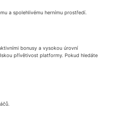
nému a spolehlivému hernímu prostředí.
raktivními bonusy a vysokou úrovní
elskou přívětivost platformy. Pokud hledáte
áčů.