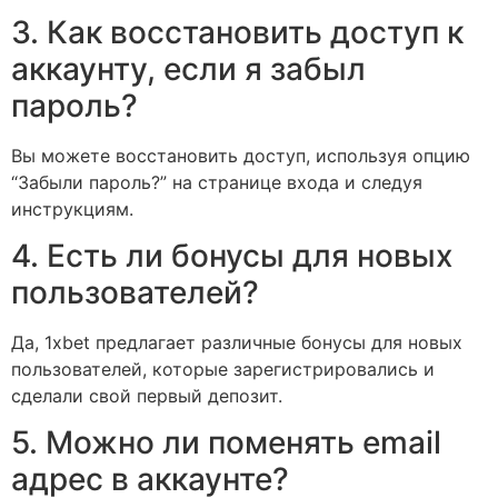
3. Как восстановить доступ к
аккаунту, если я забыл
пароль?
Вы можете восстановить доступ, используя опцию
“Забыли пароль?” на странице входа и следуя
инструкциям.
4. Есть ли бонусы для новых
пользователей?
Да, 1xbet предлагает различные бонусы для новых
пользователей, которые зарегистрировались и
сделали свой первый депозит.
5. Можно ли поменять email
адрес в аккаунте?