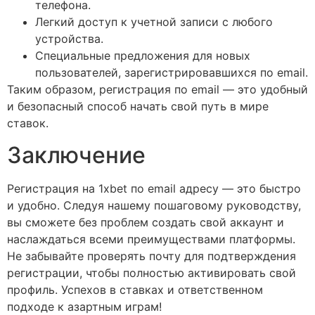
телефона.
Легкий доступ к учетной записи с любого
устройства.
Специальные предложения для новых
пользователей, зарегистрировавшихся по email.
Таким образом, регистрация по email — это удобный
и безопасный способ начать свой путь в мире
ставок.
Заключение
Регистрация на 1xbet по email адресу — это быстро
и удобно. Следуя нашему пошаговому руководству,
вы сможете без проблем создать свой аккаунт и
наслаждаться всеми преимуществами платформы.
Не забывайте проверять почту для подтверждения
регистрации, чтобы полностью активировать свой
профиль. Успехов в ставках и ответственном
подходе к азартным играм!