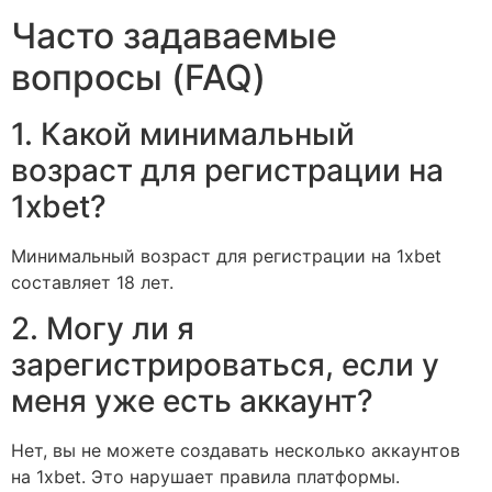
Часто задаваемые
вопросы (FAQ)
1. Какой минимальный
возраст для регистрации на
1xbet?
Минимальный возраст для регистрации на 1xbet
составляет 18 лет.
2. Могу ли я
зарегистрироваться, если у
меня уже есть аккаунт?
Нет, вы не можете создавать несколько аккаунтов
на 1xbet. Это нарушает правила платформы.