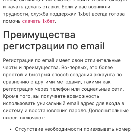
и начать делать ставки. Если у вас возникли
трудности, служба поддержки 1xbet всегда готова
помочь
скачать 1хбет
.
Преимущества
регистрации по email
Регистрация по email имеет свои отличительные
черты и преимущества. Во-первых, это более
простой и быстрый способ создания аккаунта по
сравнению с другими методами, такими как
регистрация через телефон или социальные сети.
Кроме того, вы получаете возможность
использовать уникальный email адрес для входа в
систему и восстановления пароля. Дополнительные
плюсы включают:
Отсутствие необходимости привязывать номер