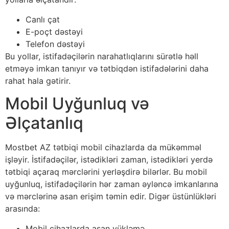
Canlı çat
E-poçt dəstəyi
Telefon dəstəyi
Bu yollar, istifadəçilərin narahatlıqlarını sürətlə həll
etməyə imkan tanıyır və tətbiqdən istifadələrini daha
rahat hala gətirir.
Mobil Uyğunluq və
Əlçatanlıq
Mostbet AZ tətbiqi mobil cihazlarda da mükəmməl
işləyir. İstifadəçilər, istədikləri zaman, istədikləri yerdə
tətbiqi açaraq mərclərini yerləşdirə bilərlər. Bu mobil
uyğunluq, istifadəçilərin hər zaman əyləncə imkanlarına
və mərclərinə asan erişim təmin edir. Digər üstünlükləri
arasında:
Mobil cihazlarda asan yükləmə