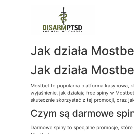
Skip
to
content
Jak działa Mostbe
Jak działa Mostbe
Mostbet to popularna platforma kasynowa, k
wyjaśnienie, jak działają free spiny w Mostb
skutecznie skorzystać z tej promocji, oraz ja
Czym są darmowe spi
Darmowe spiny to specjalne promocje, które