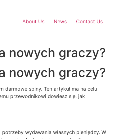
About Us
News
Contact Us
dla nowych graczy?
dla nowych graczy?
m darmowe spiny. Ten artykuł ma na celu
temu przewodnikowi dowiesz się, jak
z potrzeby wydawania własnych pieniędzy. W