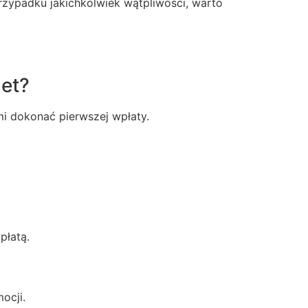
rzypadku jakichkolwiek wątpliwości, warto
et?
i dokonać pierwszej wpłaty.
płatą.
ocji.