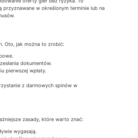
owanie oferty gier bez ryzyka. To
są przyznawane w określonym terminie lub na
nusów.
 Oto, jak można to zrobić:
obowe.
rzesłania dokumentów.
 pierwszej wpłaty.
rzystanie z darmowych spinów w
żniejsze zasady, które warto znać:
ływie wygasają.