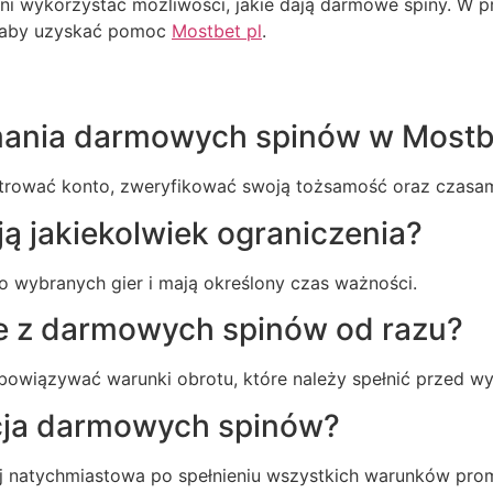
ni wykorzystać możliwości, jakie dają darmowe spiny. W p
, aby uzyskać pomoc
Mostbet pl
.
zymania darmowych spinów w Mostb
trować konto, zweryfikować swoją tożsamość oraz czasam
ą jakiekolwiek ograniczenia?
o wybranych gier i mają określony czas ważności.
e z darmowych spinów od razu?
wiązywać warunki obrotu, które należy spełnić przed wy
acja darmowych spinów?
 natychmiastowa po spełnieniu wszystkich warunków prom