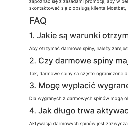
zapoznać się z zasadami promocji, aby w peł
skontaktować się z obsługą klienta Mostbet
FAQ
1. Jakie są warunki otr
Aby otrzymać darmowe spiny, należy zarejes
2. Czy darmowe spiny maj
Tak, darmowe spiny są często ograniczone d
3. Mogę wypłacić wygran
Dla wygranych z darmowych spinów mogą obo
4. Jak długo trwa aktyw
Aktywacja darmowych spinów jest zazwyczaj