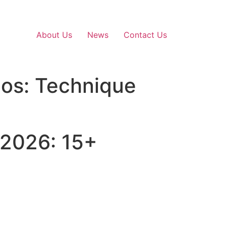
About Us
News
Contact Us
nos: Technique
 2026: 15+