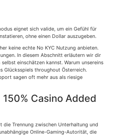
odus eignet sich valide, um ein Gefühl für
konstatieren, ohne einen Dollar auszugeben.
daher keine echte No KYC Nutzung anbieten.
gen. In diesem Abschnitt erläutern wir dir
h selbst einschätzen kannst. Warum unsereins
s Glücksspiels throughout Österreich.
port sagen oft mehr aus als riesige
t: 150% Casino Added
eibt die Trennung zwischen Unterhaltung und
 unabhängige Online-Gaming-Autorität, die