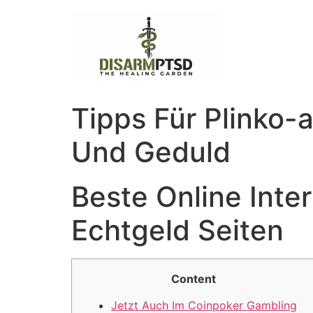
Skip
to
content
Tipps Für Plinko-
Und Geduld
Beste Online Inte
Echtgeld Seiten
Content
Jetzt Auch Im Coinpoker Gambling