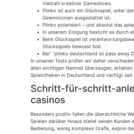
Vielzahl kreativer Gameshows.
Plinko ist auch ein Glücksspiel, unter d
Gewinnzonen ausgestattet ist.
Plinko polarisiert – und absolut das spi
In unserem Einigung besticht es durch 
Beim Glücksspiel ist verantwortungsbewu
Glücksspiels bewusst bist.
Bei” “plinko deutschland ist pass away 
In unseren Tests prüfen wir daher verschieden
allen wichtigen Namnet überzeugen, erhalten 
Spielotheken in Deutschland und verfügt sei
Schritt-für-schritt-anl
casinos
Besonders positiv fallen die übersichtliche 
Spielen darüber hinaus bietet seinen Kunden ei
Bedienung, wenig komplexe Grafik, expire das