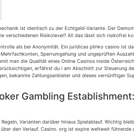
mechanik ist identisch zu der Echtgeld-Variante. Der Demom
ie verschiedenen Risikolevel? All das lässt sich risikofrei 
trolle als bei Anonymität. Ein jurídicas plinko casino ist 
Mehrfachkonten, Sperrumgehung und ungeprüften Auszahlun
mit man die Qualität eines Online Casinos inside Österreic
ücksichtigen, erfährst du i am Abschnitt zur Steuerung de
en, bekannte Zahlungsanbieter und dieses vernünftiger Sup
poker Gambling Establishmen
e Regeln, Varianten darüber hinaus Spielablauf. Wichtig bl
ber den Verlauf. Casino. org ist expire weltweit führende