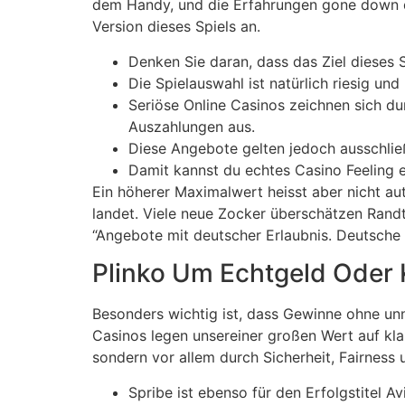
dem Handy, und die Erfahrungen gone down du
Version dieses Spiels an.
Denken Sie daran, dass das Ziel dieses S
Die Spielauswahl ist natürlich riesig un
Seriöse Online Casinos zeichnen sich du
Auszahlungen aus.
Diese Angebote gelten jedoch ausschließ
Damit kannst du echtes Casino Feeling e
Ein höherer Maximalwert heisst aber nicht au
landet. Viele neue Zocker überschätzen Randtr
“Angebote mit deutscher Erlaubnis. Deutsche S
Plinko Um Echtgeld Oder 
Besonders wichtig ist, dass Gewinne ohne un
Casinos legen unsereiner großen Wert auf klar
sondern vor allem durch Sicherheit, Fairness
Spribe ist ebenso für den Erfolgstitel Av