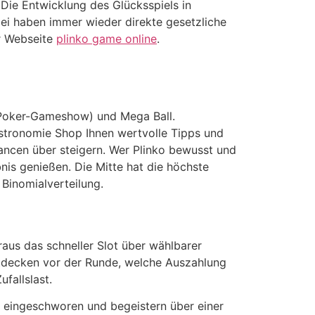
Die Entwicklung des Glücksspiels in
abei haben immer wieder direkte gesetzliche
er Webseite
plinko game online
.
e Poker-Gameshow) und Mega Ball.
Gastronomie Shop Ihnen wertvolle Tipps und
ancen über steigern. Wer Plinko bewusst und
nis genießen. Die Mitte hat die höchste
 Binomialverteilung.
raus das schneller Slot über wählbarer
entdecken vor der Runde, welche Auszahlung
fallslast.
 eingeschworen und begeistern über einer