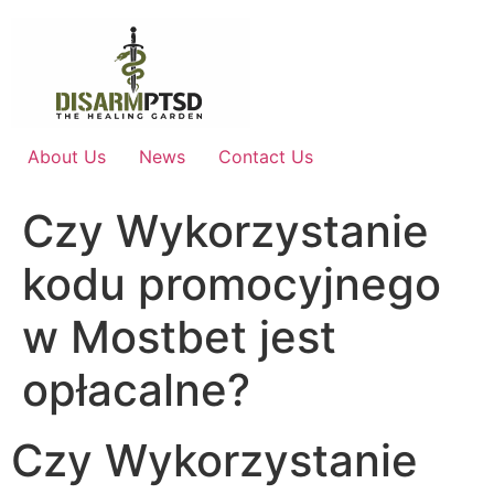
Skip
to
content
About Us
News
Contact Us
Czy Wykorzystanie
kodu promocyjnego
w Mostbet jest
opłacalne?
Czy Wykorzystanie