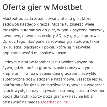
Oferta gier w Mostbet
Mostbet posiada zróżnicowaną ofertę gier, która
zadowoli każdego gracza. Można tu znaleźć wiele
rodzajów automatów do gier, w tym klasyczne maszyny
owocowe, nowoczesne sloty 3D czy gry jackpotowe.
Oprócz tego, dostępne są również gry stołowe, takie
jak ruletka, blackjack i poker, które są niezwykle
popularne wśród miłośników kasyn.
Jednym z atutów Mostbet jest również kasyno na
żywo, gdzie można grać w czasie rzeczywistym z
krupierami. To rozwiązanie daje graczom niezwykle
autentyczne doświadczenie hazardowe. Jeszcze lepiej,
platforma oferuje także możliwość typowania wydarzeń
sportowych, co czyni ją wszechstronną. Jest to świetna
opcja dla tych, którzy poza grami w kasynie lubią
obstawiać na mecze
Mostbet online
.