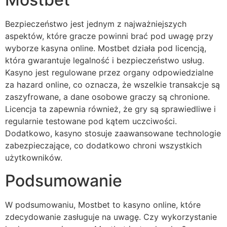
Bezpieczeństwo jest jednym z najważniejszych
aspektów, które gracze powinni brać pod uwagę przy
wyborze kasyna online. Mostbet działa pod licencją,
która gwarantuje legalność i bezpieczeństwo usług.
Kasyno jest regulowane przez organy odpowiedzialne
za hazard online, co oznacza, że wszelkie transakcje są
zaszyfrowane, a dane osobowe graczy są chronione.
Licencja ta zapewnia również, że gry są sprawiedliwe i
regularnie testowane pod kątem uczciwości.
Dodatkowo, kasyno stosuje zaawansowane technologie
zabezpieczające, co dodatkowo chroni wszystkich
użytkowników.
Podsumowanie
W podsumowaniu, Mostbet to kasyno online, które
zdecydowanie zasługuje na uwagę. Czy wykorzystanie