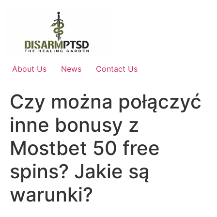
Skip
to
content
About Us
News
Contact Us
Czy można połączyć
inne bonusy z
Mostbet 50 free
spins? Jakie są
warunki?