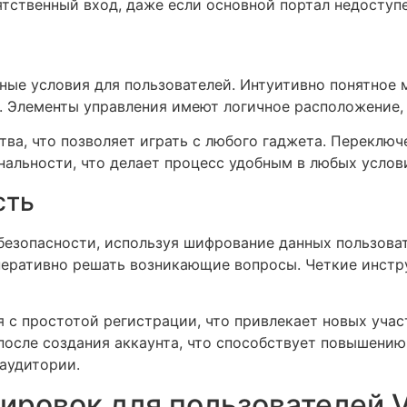
тственный вход, даже если основной портал недоступе
ые условия для пользователей. Интуитивно понятное м
д. Элементы управления имеют логичное расположение
тва, что позволяет играть с любого гаджета. Переклю
альности, что делает процесс удобным в любых услов
сть
безопасности, используя шифрование данных пользоват
 оперативно решать возникающие вопросы. Четкие инст
с простотой регистрации, что привлекает новых учас
после создания аккаунта, что способствует повышению
аудитории.
ировок для пользователей 