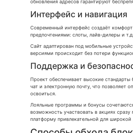
обновления адресов гарантируют беспрепя
Интерфейс и навигация
Современный интерфейс создаёт комфортн
предпочтениями: слоты, лайв-дилеры и т.
Сайт адаптирован под мобильные устройс
версиями происходит без потери функцион
Поддержка и безопасно
Проект обеспечивает высокие стандарты 
чат и электронную почту, что позволяет
освоиться.
Лояльные программы и бонусы сочетаются 
возможность участвовать в акциях сразу 
платформу привлекательной для широкой 
Способы обхода блок