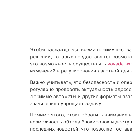
Чтобы наслаждаться всеми преимуществам
решений, которые предоставляют возможн
это возможность осуществлять
vavada вх
изменений в регулировании азартной деят
Важно учитывать, что безопасность и оп
регулярно проверять актуальность адресо
любимые автоматы и другие форматы азар
значительно упрощает задачу.
Помимо этого, стоит обратить внимание 
возможность обхода блокировок и доступ 
последних новостей, что позволяет остав