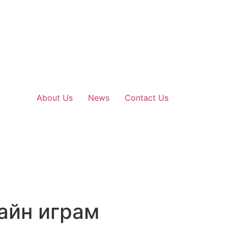
About Us
News
Contact Us
айн играм