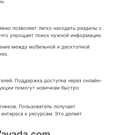
н.
еню позволяет легко находить разделы с
, что упрощает поиск нужной информации.
чение между мобильной и десктопной
иях.
елей. Поддержка доступна через онлайн-
рукции помогут новичкам быстро
тников. Пользователь получает
 интереса к ресурсам. Это делает
Vavada.com