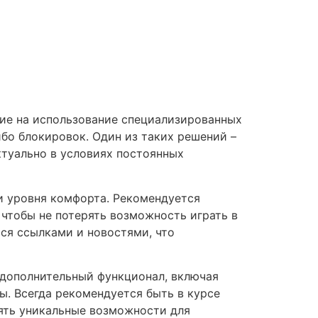
ие на использование специализированных
бо блокировок. Один из таких решений –
туально в условиях постоянных
и уровня комфорта. Рекомендуется
 чтобы не потерять возможность играть в
ся ссылками и новостями, что
 дополнительный функционал, включая
ы. Всегда рекомендуется быть в курсе
нять уникальные возможности для