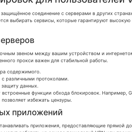
 защищённое соединение с серверами в других странах
тся выбирать сервисы, которые гарантируют высокую 
серверов
чным звеном между вашим устройством и интернетом.
енного прокси важен для стабильной работы.
тра содержимого.
 с различными протоколами.
 защиту данных.
т встроенные функции обхода блокировок. Например, 
 позволяет избежать цензуры.
ых приложений
танавливать приложения, предоставляющие прямой до